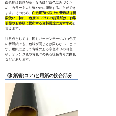
白色度は数値が高くなるほど白色に近づくた
め、カラーをより鮮やかに印刷することができ
ます。そのため、
白色度
70％以上の普通紙は普
段使い、特に白色度90～95％の普通紙は、お取
引様やお客様に提出する資料用途におすすめ
と
言えます。
注意点としては、同じパーセンテージの白色度
の普通紙でも、色味が同じとは限らないことで
す。用紙によって青味のある寒色寄りの白色
や、オレンジ色や黄色味のある暖色寄りの白色
などがあります。
③ 紙管(コア)と用紙の接合部分