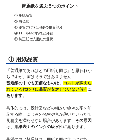
普通紙を選ぶ５つのポイント
① 用紙品質
② 白色度
③ 紙管(コア)と用紙の接合部分
​④ ロール紙の内径と外径
​⑤ 純正紙と汎用紙の選択
① 用紙品質
「普通紙であればどの用紙も同じ」と思われが
ちですが、実はそうではありません。
普通紙の中でも安価なものは、
コストが抑えら
れている代わりに品質が安定していない傾向
に
あります
。
具体的には、設計図などの細かい線や文字を印
刷する際、にじみの発生や色が薄いといった印
刷精度を満たせない場合があります。
その原因
は、用紙表面のインクの吸水性にあります
。
品質の良い普通紙は、用紙表面の仕上げが均一