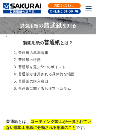
お問い合わせ
ONLINE SHOP
普通紙
製図用紙の
を知る
普通紙
製図用紙の
と
は？
1.
普通紙の基本情報
2.
普通紙の特徴
3.
普通紙を選ぶ5つのポイント
4.
普通紙が使用される具体的な場面
5.
普通紙の購入窓口
​6. 普通紙に関するお役立ちコラム
1. 普通紙の基本情報
普通紙とは、
コーティング加工が一切されてい
ない非加工用紙に分類される用紙のこと
です。