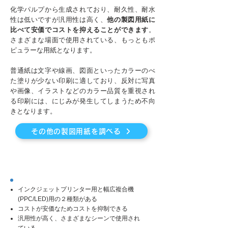
化学パルプから生成されており、耐久性、耐水
性は低いですが汎用性は高く、
他の製図用紙に
比べて安価でコストを抑えることができます
。
さまざまな場面で使用されている、もっともポ
ピュラーな用紙となります。
普通紙は文字や線画、図面といったカラーのべ
た塗りが少ない印刷に適しており、反対に写真
や画像、イラストなどのカラー品質を重視され
る印刷には、にじみが発生してしまうため不向
きとなります。
その他の製図用紙を調べる
2. 普通紙の特徴
​インクジェットプリンター用と幅広複合機
(PPC/LED)用の２種類がある
コストが安価なためコストを抑制できる
汎用性が高く、さまざまなシーンで使用され