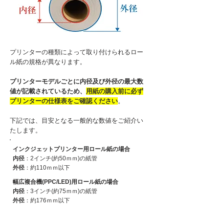
プリンターの種類によって取り付けられるロー
ル紙の規格が異なります。
プリンターモデルごとに内径及び外径の最大数
値が記載されているため、
用紙の購入前に必ず
プリンターの仕様表をご確認ください
。
下記では、目安となる一般的な数値をご紹介い
たします。
インクジェットプリンター用ロール紙の場合
内径
：2インチ(約50ｍｍ)の紙管
外径
：約110ｍｍ以下
幅広複合機(PPC/LED)用ロール紙の場合
内径
：3インチ(約75ｍｍ)の紙管
外径
：約176ｍｍ以下