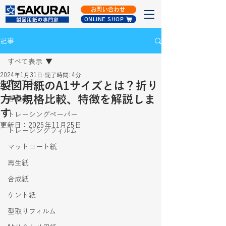
お問い合わせ
ONLINE SHOP
記事
すべて表示
2024年1月31日
読了時間: 4分
すべて表示
製図用紙のA1サイズとは？折り
方や規格比較、特徴を解説しま
普通紙
す
トレーシングペーパー
更新日：
2025年11月25日
トレーシングフィルム
マットコート紙
再生紙
合成紙
ケント紙
型取りフィルム